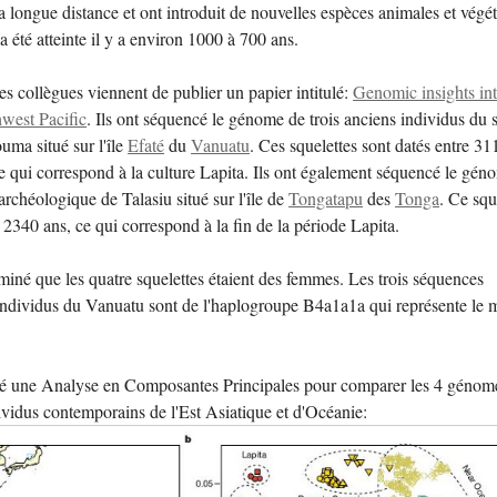
 longue distance et ont introduit de nouvelles espèces animales et végét
 a été atteinte il y a environ 1000 à 700 ans.
s collègues viennent de publier un papier intitulé:
Genomic insights int
hwest Pacific
. Ils ont séquencé le génome de trois anciens individus du s
uma situé sur l'île
Efaté
du
Vanuatu
. Ces squelettes sont datés entre 31
e qui correspond à la culture Lapita. Ils ont également séquencé le gén
archéologique de Talasiu situé sur l'île de
Tongatapu
des
Tonga
. Ce squ
t 2340 ans, ce qui correspond à la fin de la période Lapita.
miné que les quatre squelettes étaient des femmes. Les trois séquences
individus du Vanuatu sont de l'haplogroupe B4a1a1a qui représente le m
.
isé une Analyse en Composantes Principales pour comparer les 4 génom
vidus contemporains de l'Est Asiatique et d'Océanie: