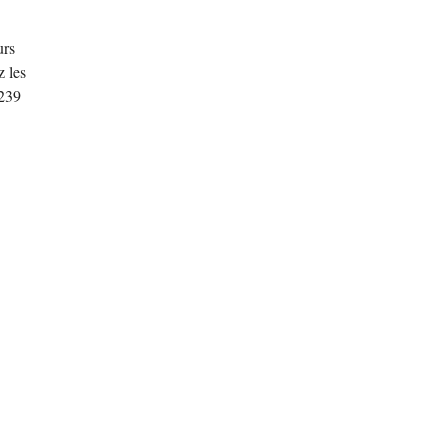
urs
z les
1239