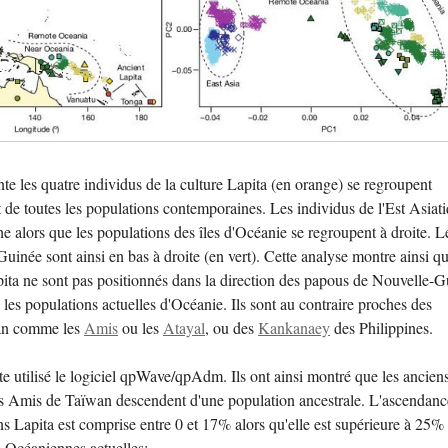
te les quatre individus de la culture Lapita (en orange) se regroupent
 de toutes les populations contemporaines. Les individus de l'Est Asiat
e alors que les populations des îles d'Océanie se regroupent à droite. L
inée sont ainsi en bas à droite (en vert). Cette analyse montre ainsi qu
pita ne sont pas positionnés dans la direction des papous de Nouvelle-
 les populations actuelles d'Océanie. Ils sont au contraire proches des
an comme les
Amis
ou les
Atayal
, ou des
Kankanaey
des Philippines.
te utilisé le logiciel qpWave/qpAdm. Ils ont ainsi montré que les ancien
les Amis de Taïwan descendent d'une population ancestrale. L'ascendanc
s Lapita est comprise entre 0 et 17% alors qu'elle est supérieure à 25%
s Océaniennes actuelles: