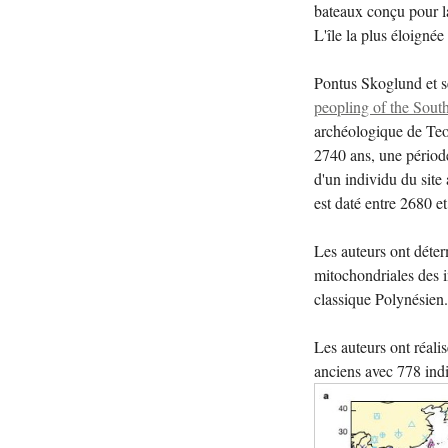
bateaux conçu pour la
L'île la plus éloignée
Pontus Skoglund et se
peopling of the Sout
archéologique de Teo
2740 ans, une périod
d'un individu du site 
est daté entre 2680 e
Les auteurs ont déter
mitochondriales des 
classique Polynésien
Les auteurs ont réal
anciens avec 778 indi