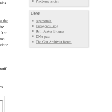
Protéome ancien
ales.
Liens
o the
Agemomix
Eurogenes Blog
ite
Bell Beaker Blogger
10 et
DNA pass
ome
The Gen Archivist forum
elette
otif
es