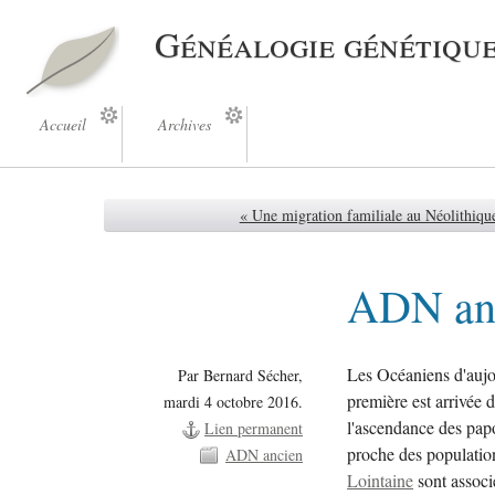
Généalogie génétiqu
Accueil
Archives
« Une migration familiale au Néolithique
ADN anc
Les Océaniens d'aujo
Par Bernard Sécher,
première est arrivée d
mardi 4 octobre 2016.
l'ascendance des pap
Lien permanent
proche des population
ADN ancien
Lointaine
sont associ