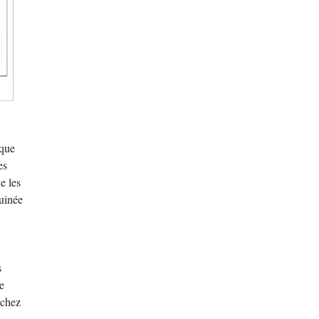
ique
es
e les
Guinée
s
e
 chez