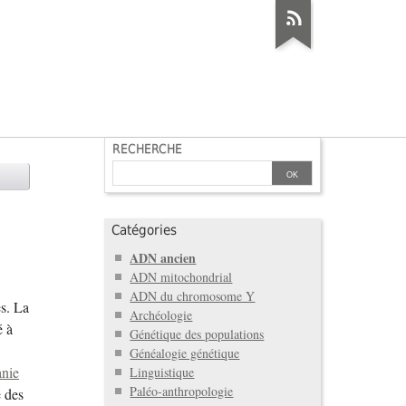
RECHERCHE
Catégories
ADN ancien
ADN mitochondrial
ADN du chromosome Y
s. La
Archéologie
é à
Génétique des populations
Généalogie génétique
nie
Linguistique
Paléo-anthropologie
é des