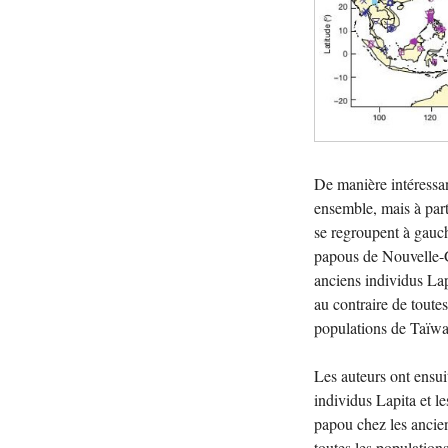
De manière intéressan
ensemble, mais à part
se regroupent à gauch
papous de Nouvelle-Gu
anciens individus La
au contraire de toutes
populations de Taïw
Les auteurs ont ensui
individus Lapita et 
papou chez les ancien
toutes les population