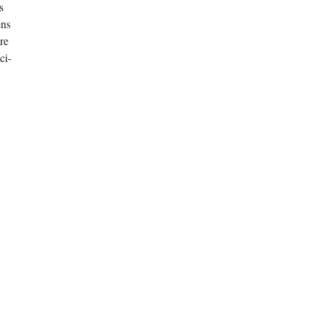
s
ens
re
ci-