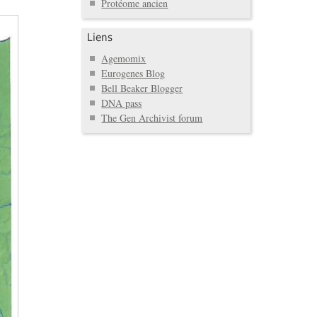
Protéome ancien
Liens
Agemomix
Eurogenes Blog
Bell Beaker Blogger
DNA pass
The Gen Archivist forum