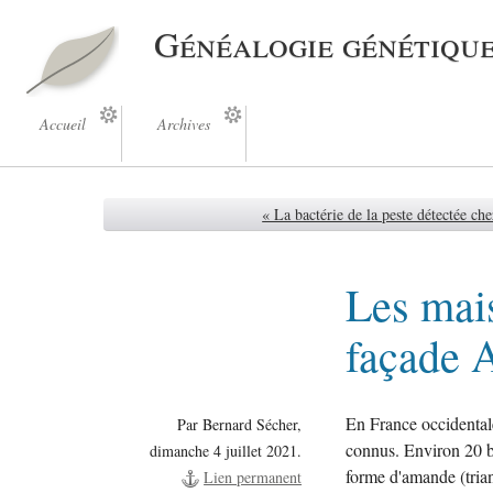
Généalogie génétiqu
Accueil
Archives
« La bactérie de la peste détectée ch
Les mai
façade A
En France occidental
Par Bernard Sécher,
connus. Environ 20 bâ
dimanche 4 juillet 2021.
forme d'amande (trian
Lien permanent