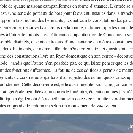
ble de quatre maisons campaniformes en forme d'amande. L’entrée se si
st. Une série de poteaux de bois jointifs étaient installés dans la tranch
upport à la structure des bâtiments ; les autres à la constitution des paroi
terre cuite, découverts au cours de la fouille, indiquent que les murs de
fiés à l’aide de torchis. Les bâtiments campaniformes de Concarneau son
emble distincts, distants entre eux d’une centaine de mètres, constitués
e deux bâtiments, de même taille, de même orientation et quasiment acc
une des constructions livre un foyer domestique en son centre - découve
iode - tandis que l’autre n’en possède pas, ce qui laisse penser que les 
nt des fonctions différentes. La fouille de ces édifices a permis de mettr
gments de céramique appartenant au registre des céramiques domestiqu
quotidienne. Cette découverte est, elle aussi, inédite pour la région car se
rat, généralement liées à un contexte funéraire, étaient connues jusqu’à
lithique a également été recueilli au sein de ces constructions, notamme
les en granite fonctionnant selon un mouvement de va-et-vient.