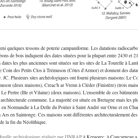
urni quelques tessons de poterie campaniforme. Les datations radiocarb
rbons de bois indiquent des dates situées pour la plupart entre 2430 et 2
 dates les plus anciennes sont situées sur les sites de La Tourelle à Lam
e Coin des Petits Clos à Trémuson (Côtes d'Armor) et donnent des data
. JC. Plusieurs sites archéologiques ont fourni plusieurs maisons: Le C
muson (deux maisons), Creac'h ar Vrenn à Cléder (Finistère) (trois mais
 Le Pertre (Ille et Vilaine) (deux maisons). L'ensemble de ces bâtiment
 architecturale commune. La majorité est située en Bretagne mais les pl
es en Normandie à La Delle du Poirier à Saint André sur Orne et en Cha
 Ars en Saintonge. Ces maisons sont différentes architecturalement des
e la fin du Néolithique.
fouille archéologique réalisée par l'INRAP
à Keraorec, à Concarneau a