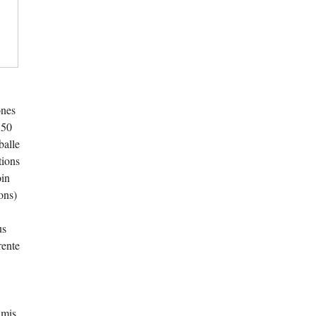
ones
150
balle
tions
oin
ons)
s
us
rente
 mis