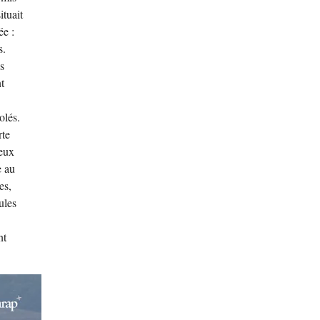
tuait
ée :
s.
s
t
olés.
rte
deux
e au
es,
ules
nt