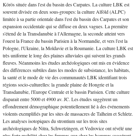
Körös située dans l'est du bassin des Carpates. La culture LBK est
souvent divisée en deux sous-groupes: la culture Alföld (ALPC)
limitée à sa partie orientale dans l'est du bassin des Carpates et son
expansion occidentale qui se diffuse en deux vagues. La première
s'étend de la Transdanubie à l'Allemagne, la seconde atteint vers
l'ouest la France du bassin Parisien à la Normandie, et vers l'est la
Pologne, l'Ukraine, la Moldavie et la Roumanie. La culture LBK est
très uniforme le long des plaines alluviales qui suivent les grands
fleuves. Néanmoins les études archéologiques ont mis en évidence
des différences subtiles dans les modes de subsistance, les habitats,
la santé et le mode de vie des communautés LBK identifiant trois
régions socio-culturelles: la grande plaine de Hongrie et la
Transdanubie, l'Europe Centrale et le bassin Parisien. Cette culture
disparait entre 5000 et 4900 av. JC. Les études suggèrent un
effondrement démographique potentiellement lié à des événements
violents exemplifiés par les sites de massacres de Talheim et Schletz.
Les analyses isotopiques du strontium sur les trois sites
archéologiques de Nitra, Schwetzingen, et Vedrovice ont révélé une
plus forte mobilité chez les femmes que chez les hommes suggérant