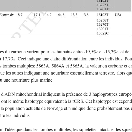
ues du carbone varient pour les humains entre -19,5‰ et -15,3‰, et de
t 17,7‰. Ceci indique une claire différentiation entre les individus. Pou
des tombes multiples: 5863A, 5864A et 5865A, la valeur en carbone et e
que les autres indiquant une nourriture essentiellement terrestre, alors qu
eu une nourriture plus marine.
sts d'ADN mitochondrial indiquent la présence de 3 haplogroupes europé
us ont le même haplotype équivalent à la rCRS. Cet haplotype est cepend
i la population actuelle de Norvège et n'indique donc probablement pas 
tre les individus.
nt l'idée que dans les tombes multiples, les squelettes intacts et les squel