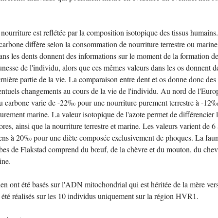
urriture est reflétée par la composition isotopique des tissus humains
carbone diffère selon la consommation de nourriture terrestre ou marine
ans les dents donnent des informations sur le moment de la formation de
eunesse de l'individu, alors que ces mêmes valeurs dans les os donnent d
ernière partie de la vie. La comparaison entre dent et os donne donc des
entuels changements au cours de la vie de l'individu. Au nord de l'Euro
du carbone varie de -22‰ pour une nourriture purement terrestre à -12
urement marine. La valeur isotopique de l'azote permet de différencier 
res, ainsi que la nourriture terrestre et marine. Les valeurs varient de 6
iens à 20‰ pour une diète composée exclusivement de phoques. La fau
mbes de Flakstad comprend du bœuf, de la chèvre et du mouton, du chev
ine.
n ont été basés sur l'ADN mitochondrial qui est héritée de la mère ver
nt été réalisés sur les 10 individus uniquement sur la région HVR1.