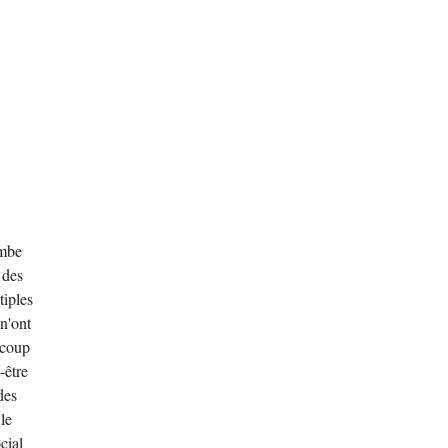
ombe
 des
tiples
 n'ont
ucoup
-être
des
 le
cial