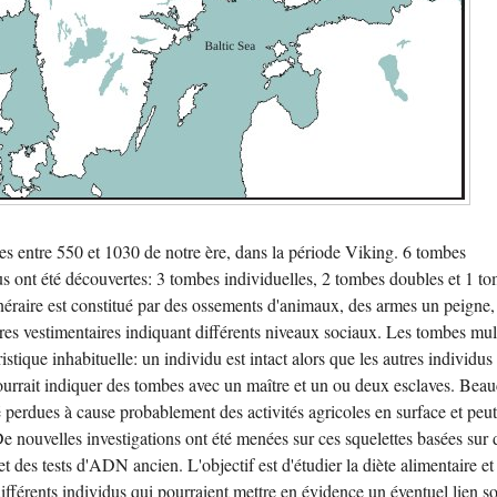
s entre 550 et 1030 de notre ère, dans la période Viking. 6 tombes
s ont été découvertes: 3 tombes individuelles, 2 tombes doubles et 1 t
unéraire est constitué par des ossements d'animaux, des armes un peigne,
ires vestimentaires indiquant différents niveaux sociaux. Les tombes mul
stique inhabituelle: un individu est intact alors que les autres individus
pourrait indiquer des tombes avec un maître et un ou deux esclaves. Bea
é perdues à cause probablement des activités agricoles en surface et peut
De nouvelles investigations ont été menées sur ces squelettes basées sur 
t des tests d'ADN ancien. L'objectif est d'étudier la diète alimentaire et
ifférents individus qui pourraient mettre en évidence un éventuel lien so