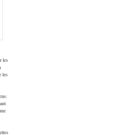
r les
n
e les
ens:
ant
une
ettes