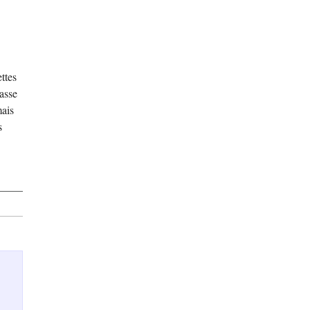
ttes
asse
mais
s