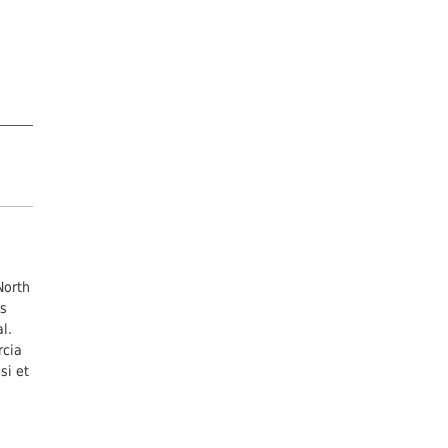
North
is
l.
rcia
si et