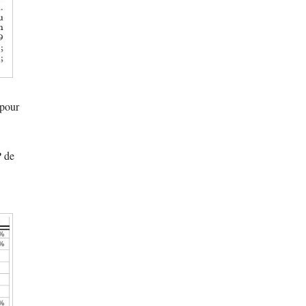
 pour
P de