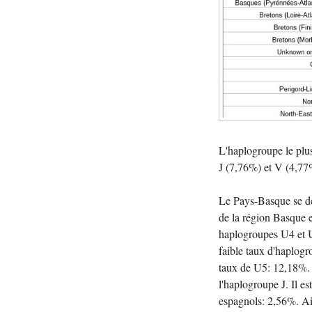
L'haplogroupe le plu
J (7,76%) et V (4,77
Le Pays-Basque se dé
de la région Basque e
haplogroupes U4 et U
faible taux d'haplogr
taux de U5: 12,18%. 
l'haplogroupe J. Il e
espagnols: 2,56%. Ai