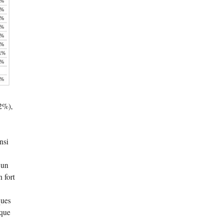
2%),
nsi
 un
 fort
ques
ique