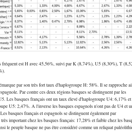
s fréquent est H avec 45,56%, suivi par K (8,74%), U5 (8,30%), T (8,5
%).
marque par son très fort taux d'haplogroupe H: 58%. Il se rapproche ai
spagnole. Par contre ces deux régions basques se distinguent par les
5. Les basques français ont un taux élevé d'haplogroupe U4: 6,17% et
oupe U5: 2,47%. A l'inverse les basques espagnols n'ont pas de U4 et un
Les basques français et espagnols se distinguent également par
st très important chez les basques français: 17,28% et faible chez les bas
nsi le peuple basque ne pas être considéré comme un reliquat paléolith