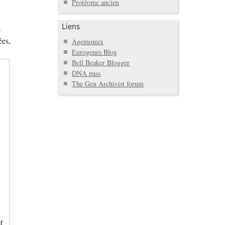
Protéome ancien
Liens
s
ées,
Agemomix
Eurogenes Blog
Bell Beaker Blogger
DNA pass
The Gen Archivist forum