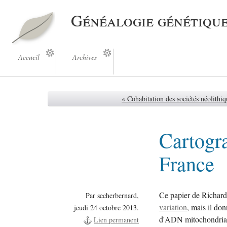
Généalogie génétiqu
Accueil
Archives
« Cohabitation des sociétés néolithiq
Cartogra
France
Ce papier de Richard
Par secherbernard,
variation
, mais il do
jeudi 24 octobre 2013.
d'ADN mitochondrial
Lien permanent