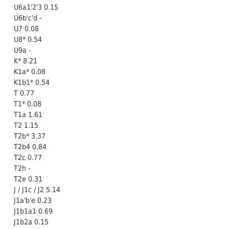
U6a1'2'3 0.15
U6b'c'd -
U7 0.08
U8* 0.54
U9a -
K* 8.21
K1a* 0.08
K1b1* 0.54
T 0.77
T1* 0.08
T1a 1.61
T2 1.15
T2b* 3.37
T2b4 0.84
T2c 0.77
T2h -
T2e 0.31
J / J1c / J2 5.14
J1a'b'e 0.23
J1b1a1 0.69
J1b2a 0.15