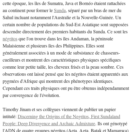
cette époque, les îles de Sumatra, Java et Bornéo étaient rattachées
au continent pour former le
Sunda
, séparé par un bras de mer du
Sahul incluant notamment l'Australie et la Nouvelle-Guinée. Un
certain nombre de populations du Sud-Est Asiatique sont supposées
descendre directement des premiers habitants du Sunda. Ce sont les
négritos
que l'on trouve dans les îles Andaman, la péninsule
Malaisienne et plusieurs îles des Philippines. Elles sont
généralement associées à un mode de subsistance de chasseurs-
cueilleurs et montrent des caractéristiques physiques spécifiques
comme leur petite taille, les cheveux frisés et la peau sombre. Ces
observations ont laissé pensé que les négritos étaient apparentés aux
pygmées d'Afrique qui montrent des phénotypes identiques.
Cependant ces traits physiques ont pu être obtenus indépendamment
par convergence de l'évolution.
Timothy Jinam et ses collègues viennent de publier un papier
intitulé:
Discerning the Origins of the Negritos, First Sundaland
People: Deep Divergence and Archaic Admixture
. Ils ont génotypé
l'ADN de quatre groupes négritos (Aeta, Agta, Batak et Mamanwa)