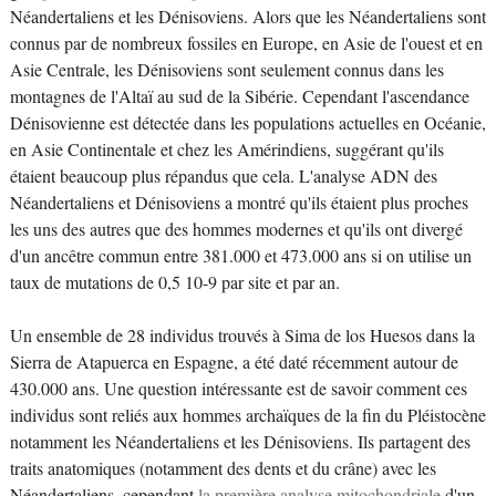
Néandertaliens et les Dénisoviens. Alors que les Néandertaliens sont
connus par de nombreux fossiles en Europe, en Asie de l'ouest et en
Asie Centrale, les Dénisoviens sont seulement connus dans les
montagnes de l'Altaï au sud de la Sibérie. Cependant l'ascendance
Dénisovienne est détectée dans les populations actuelles en Océanie,
en Asie Continentale et chez les Amérindiens, suggérant qu'ils
étaient beaucoup plus répandus que cela. L'analyse ADN des
Néandertaliens et Dénisoviens a montré qu'ils étaient plus proches
les uns des autres que des hommes modernes et qu'ils ont divergé
d'un ancêtre commun entre 381.000 et 473.000 ans si on utilise un
taux de mutations de 0,5 10-9 par site et par an.
Un ensemble de 28 individus trouvés à Sima de los Huesos dans la
Sierra de Atapuerca en Espagne, a été daté récemment autour de
430.000 ans. Une question intéressante est de savoir comment ces
individus sont reliés aux hommes archaïques de la fin du Pléistocène
notamment les Néandertaliens et les Dénisoviens. Ils partagent des
traits anatomiques (notamment des dents et du crâne) avec les
Néandertaliens, cependant
la première analyse mitochondriale
d'un